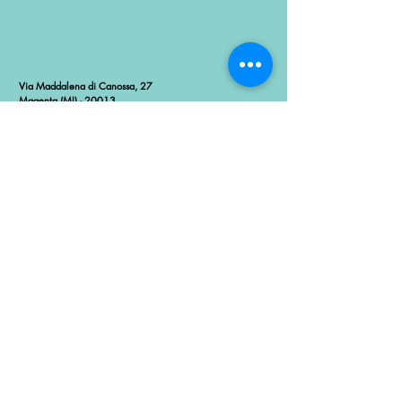
Via Maddalena di Canossa, 27
Magenta (MI) - 20013
Email:
studiomagentapsicologi@gmail.com
Dott.ssa Giulia redondi
338.2565055
Dott.ssa Sabrina Rotelli
348.4211890
Dott.ssa Maria Renata Carta
351.6265848